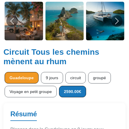
Circuit Tous les chemins
mènent au rhum
Guadeloupe
9 jours
circuit
groupé
Voyage en petit groupe
2590.00€
Résumé