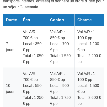
transports internes, entrées) et donnent un ordre d'idée pour
un séjour Guatemala.
Durée
Éco
Confort
Charme
Vol A/R :
Vol A/R :
Vol A/R : 1
700 € pp
850 € pp
100 € pp
7
Local : 350
Local : 700
Local : 1 100
jours
€ pp
€ pp
€ pp
Total : 1 050
Total : 1 550
Total : 2 200 €
€ pp
€ pp
pp
Vol A/R :
Vol A/R :
Vol A/R : 1
700 € pp
850 € pp
100 € pp
10
Local : 550
Local : 900
Local : 1 500
jours
€ pp
€ pp
€ pp
Total : 1 250
Total : 1 750
Total : 2 600 €
€ pp
€ pp
pp